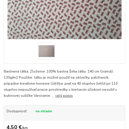
Bavlnená látka. Zloženie: 100% bavlna Šírka látky: 140 cm Gramáž:
130g/m2 Použitie: látku je možné použiť na obliečky, patchwork,
prípadne kreatívne tvorenie Údržba: prať na 40 stupňov žehliť pri 110
stupňov nepoužívať pracie prostriedky s bieliacim účinkom nesušiť v
bubnovej sušičke Varovanie: ...
celý popis
Dostupnosť
na sklade
4,50 €
/
bm