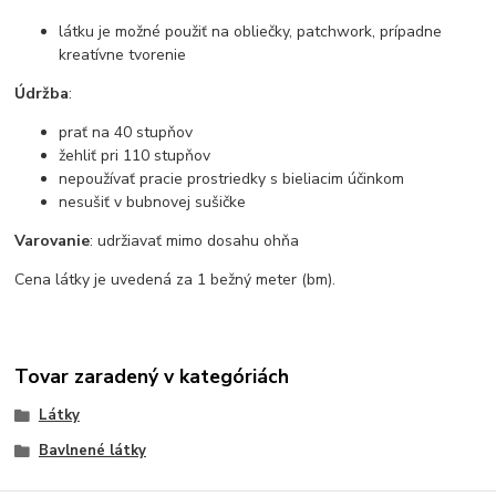
látku je možné použiť na obliečky, patchwork, prípadne
kreatívne tvorenie
Údržba
:
prať na 40 stupňov
žehliť pri 110 stupňov
nepoužívať pracie prostriedky s bieliacim účinkom
nesušiť v bubnovej sušičke
Varovanie
: udržiavať mimo dosahu ohňa
Cena látky je uvedená za 1 bežný meter (bm).
Tovar zaradený v kategóriách
Látky
Bavlnené látky