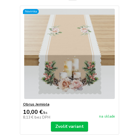
Novinka
Obrus Jemiola
10,00 €
/
ks
na sklade
8,13 €
bez DPH
Zvoliť variant