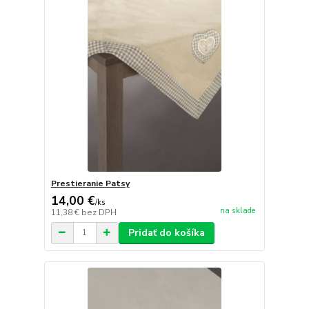
Prestieranie Patsy
14,00 €
/
ks
na sklade
11,38 €
bez DPH
Pridať do košíka