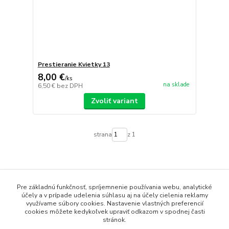
Prestieranie Kvietky 13
8,00 €
/
ks
na sklade
6,50 €
bez DPH
Zvoliť variant
strana
z 1
Pre základnú funkčnosť, spríjemnenie používania webu, analytické
účely a v prípade udelenia súhlasu aj na účely cielenia reklamy
Obsah webovej stránky je možné používať len so súhlasom
využívame súbory cookies. Nastavenie vlastných preferencií
majiteľa.
cookies môžete kedykoľvek upraviť odkazom v spodnej časti
stránok.