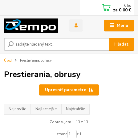
0
ks
za
0,00 €
Menu
Hľadať
Úvod
Prestierania, obrusy
Prestierania, obrusy
Upresniť parametre
Najnovšie
Najlacnejšie
Najdrahšie
Zobrazujem 1-13 z 13
strana
z 1