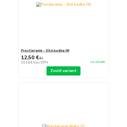
Prestieranie - žltá bodka 09
12,50 €
/
ks
na sklade
10,16 €
bez DPH
Zvoliť variant