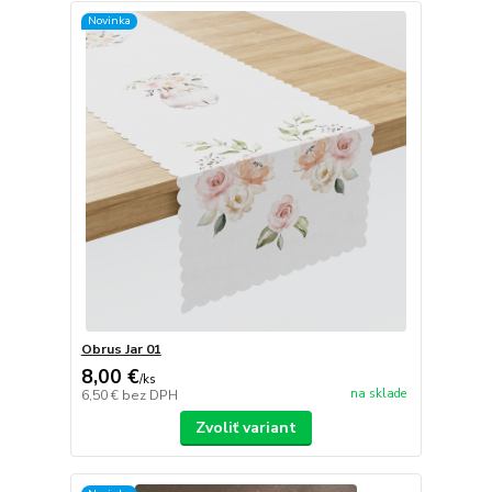
Novinka
Obrus Jar 01
8,00 €
/
ks
na sklade
6,50 €
bez DPH
Zvoliť variant