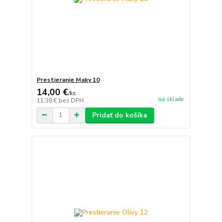
Prestieranie Maky 10
14,00 €
/
ks
na sklade
11,38 €
bez DPH
Pridať do košíka