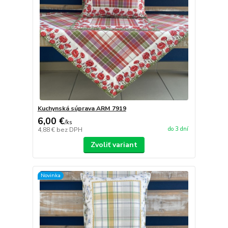
Kuchynská súprava ARM 7919
6,00 €
/
ks
do 3 dní
4,88 €
bez DPH
Zvoliť variant
Novinka