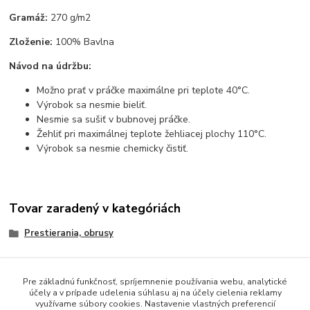
Gramáž:
270 g/m2
Zloženie:
100% Bavlna
Návod na údržbu:
Možno prať v práčke maximálne pri teplote 40°C.
Výrobok sa nesmie bieliť.
Nesmie sa sušiť v bubnovej práčke.
Žehliť pri maximálnej teplote žehliacej plochy 110°C.
Výrobok sa nesmie chemicky čistiť.
Tovar zaradený v kategóriách
Prestierania, obrusy
Pre základnú funkčnosť, spríjemnenie používania webu, analytické
účely a v prípade udelenia súhlasu aj na účely cielenia reklamy
Obsah webovej stránky je možné používať len so súhlasom
využívame súbory cookies. Nastavenie vlastných preferencií