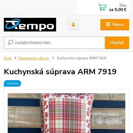
0
ks
za
0,00 €
Menu
Hľadať
Úvod
Prestierania, obrusy
Kuchynská súprava ARM 7919
Kuchynská súprava ARM 7919
Novinka