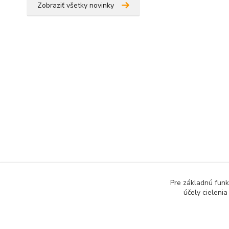
Zobraziť všetky novinky
O
Pre základnú funk
účely cieleni