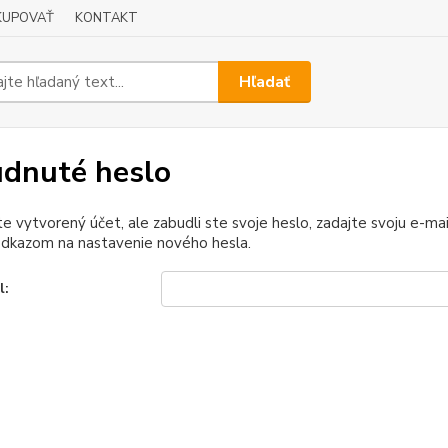
KUPOVAŤ
KONTAKT
Hľadať
dnuté heslo
e vytvorený účet, ale zabudli ste svoje heslo, zadajte svoju e-mail
odkazom na nastavenie nového hesla.
l: