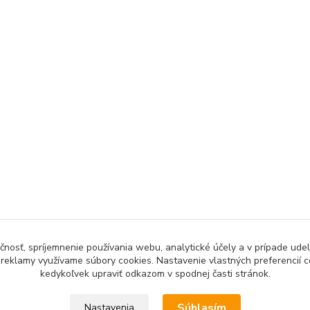
bsah webovej stránky je možné používať len so súhlasom majiteľ
čnosť, spríjemnenie používania webu, analytické účely a v prípade udel
a reklamy využívame súbory cookies. Nastavenie vlastných preferencií 
kedykoľvek upraviť odkazom v spodnej časti stránok.
Ochrana osobných údajov
Súhlasím
Nastavenia