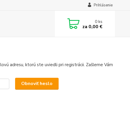
Prihlásenie
0
ks
za
0,00 €
ovú adresu, ktorú ste uviedli pri registrácii. Zašleme Vám
Obnoviť heslo