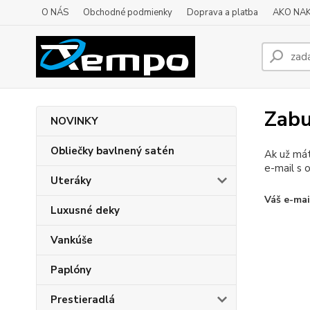
O NÁS
Obchodné podmienky
Doprava a platba
AKO NA
Zabu
NOVINKY
Obliečky bavlnený satén
Ak už mát
e-mail s 
Uteráky
Váš e-mai
Luxusné deky
Vankúše
Paplóny
Prestieradlá