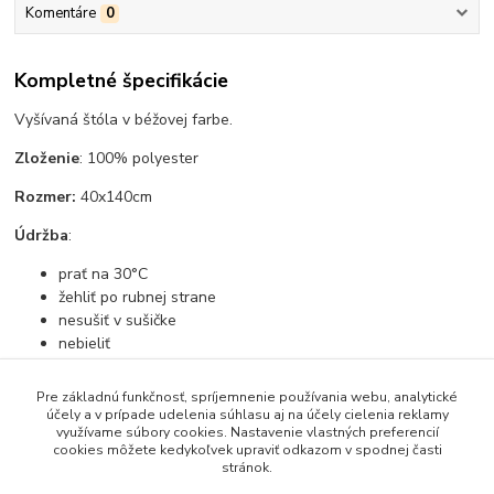
Komentáre
0
Kompletné špecifikácie
Vyšívaná štóla v béžovej farbe.
Zloženie
: 100% polyester
Rozmer:
40x140cm
Údržba
:
prať na 30°C
žehliť po rubnej strane
nesušiť v sušičke
nebieliť
Pre základnú funkčnosť, spríjemnenie používania webu, analytické
účely a v prípade udelenia súhlasu aj na účely cielenia reklamy
využívame súbory cookies. Nastavenie vlastných preferencií
Tovar zaradený v kategóriách
cookies môžete kedykoľvek upraviť odkazom v spodnej časti
stránok.
Prestierania, obrusy