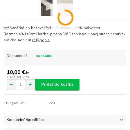
Vyšívaná štóla v béžovej farbe. Zloženie: 100% polyester
Rozmer: 40x140cm Údržba: prať na 30°C žehliť po rubnej strane nesušiť v
sušičke nebieliť
celý popis
Dostupnosť
na sklade
10,00 €
/
ks
8,13 €
bez DPH
Pridať do košíka
Číslo produktu:
723
Kompletné špecifikácie