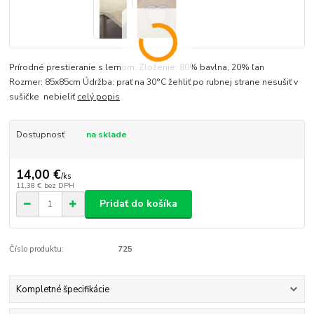
Prírodné prestieranie s lemom. Zloženie: 80% bavlna, 20% ľan
Rozmer: 85x85cm Údržba: prať na 30°C žehliť po rubnej strane nesušiť v
sušičke nebieliť
celý popis
Dostupnosť
na sklade
14,00 €
/
ks
11,38 €
bez DPH
Pridať do košíka
Číslo produktu:
725
Kompletné špecifikácie