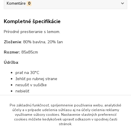
Komentáre
0
Kompletné špecifikácie
Prírodné prestieranie s lemom.
Zloženie
: 80% bavlna, 20% ľan
Rozmer:
85x85cm
Údržba
:
prať na 30°C
žehliť po rubnej strane
nesušiť v sušičke
nebieliť
Pre základnú funkčnosť, spríjemnenie používania webu, analytické
účely a v prípade udelenia súhlasu aj na účely cielenia reklamy
využívame súbory cookies. Nastavenie vlastných preferencií
Tovar zaradený v kategóriách
cookies môžete kedykoľvek upraviť odkazom v spodnej časti
stránok.
Prestierania, obrusy