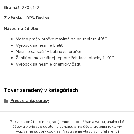
Gramáž:
270 g/m2
Zloženie:
100% Bavlna
Návod na údržbu:
Možno prať v práčke maximálne pri teplote 40°C.
Výrobok sa nesmie bieliť.
Nesmie sa sušiť v bubnovej práčke.
Žehliť pri maximálnej teplote žehliacej plochy 110°C.
Výrobok sa nesmie chemicky čistiť.
Tovar zaradený v kategóriách
Prestierania, obrusy
Pre základnú funkčnosť, spríjemnenie používania webu, analytické
účely a v prípade udelenia súhlasu aj na účely cielenia reklamy
Obsah webovej stránky je možné používať len so súhlasom
využívame súbory cookies. Nastavenie vlastných preferencií