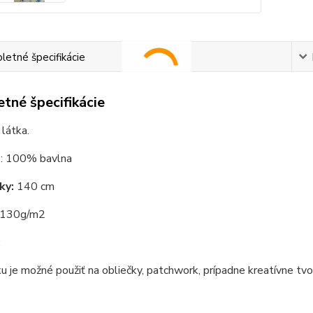
etné špecifikácie
tné špecifikácie
látka.
e
: 100% bavlna
tky:
140 cm
: 130g/m2
:
ku je možné použiť na obliečky, patchwork, prípadne kreatívne tvo