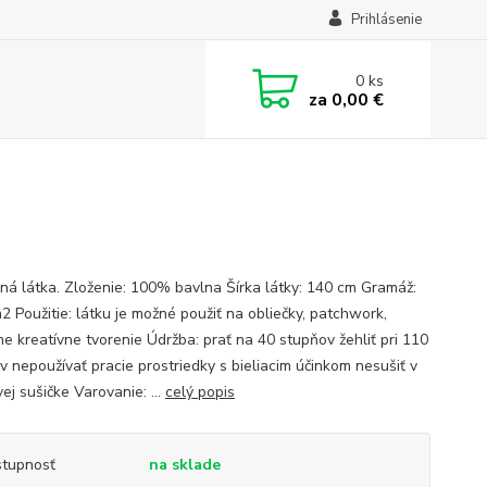
Prihlásenie
0
ks
za
0,00 €
ná látka. Zloženie: 100% bavlna Šírka látky: 140 cm Gramáž:
2 Použitie: látku je možné použiť na obliečky, patchwork,
ne kreatívne tvorenie Údržba: prať na 40 stupňov žehliť pri 110
v nepoužívať pracie prostriedky s bieliacim účinkom nesušiť v
ej sušičke Varovanie: ...
celý popis
tupnosť
na sklade