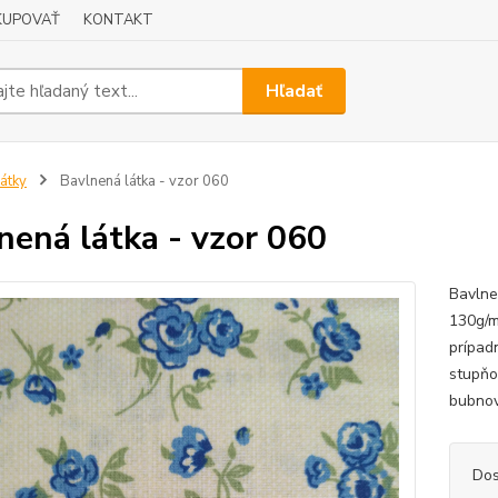
KUPOVAŤ
KONTAKT
Hľadať
átky
Bavlnená látka - vzor 060
nená látka - vzor 060
Bavlne
130g/m
prípad
stupňo
bubnov
Dos