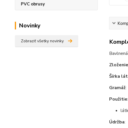
PVC obrusy
Kompl
Novinky
Komple
Zobraziť všetky novinky
Bavlnená 
Zloženi
Šírka lá
Gramáž
Použitie
lát
Údržba
: