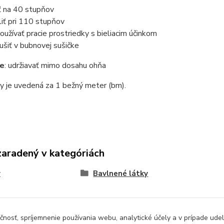
ť na 40 stupňov
liť pri 110 stupňov
oužívať pracie prostriedky s bieliacim účinkom
ušiť v bubnovej sušičke
ie
: udržiavať mimo dosahu ohňa
y je uvedená za 1 bežný meter (bm).
zaradený v kategóriách
y
Bavlnené látky
čnosť, spríjemnenie používania webu, analytické účely a v prípade udel