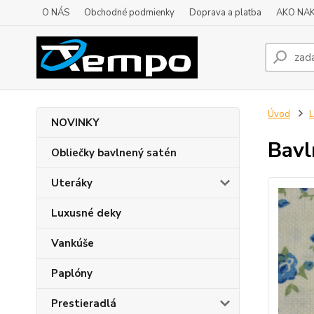
O NÁS
Obchodné podmienky
Doprava a platba
AKO NA
Úvod
L
NOVINKY
Bavl
Obliečky bavlnený satén
Uteráky
Luxusné deky
Vankúše
Paplóny
Prestieradlá