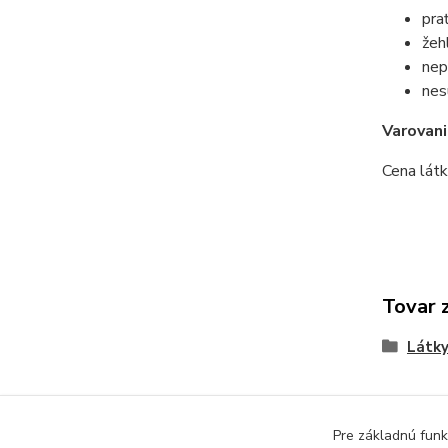
pra
žeh
nep
nes
Varovan
Cena látk
Tovar 
Látk
Pre základnú funk