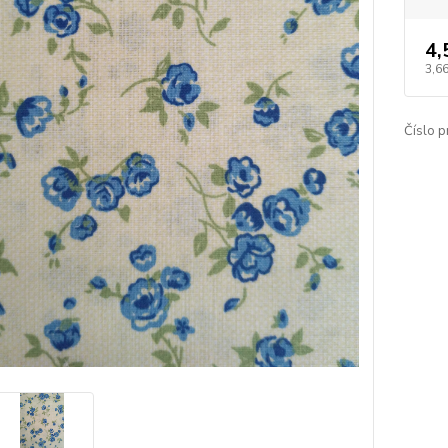
4,
3,66
Číslo p