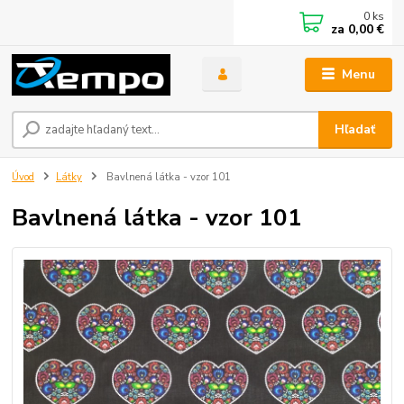
0
ks
za
0,00 €
Menu
Hľadať
Úvod
Látky
Bavlnená látka - vzor 101
Bavlnená látka - vzor 101