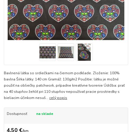
Bavlnená látka so srdiečkami na čiernom podklade. Zloženie: 100%
bavlna Šírka látky: 140 cm Gramáž: 130g/m2 Použitie: látku je možné
použiť na obliečky, patchwork, prípadne kreatívne tvorenie Údržba: prať
na 40 stupňov žehliť pri 110 stupňov nepoužívať pracie prostriedky s
bieliacim účinkom nesuš...
celý popis
Dostupnosť
na sklade
4,50 €
/
bm