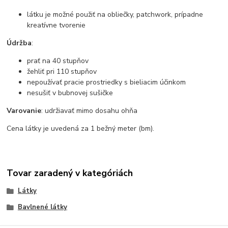
látku je možné použiť na obliečky, patchwork, prípadne
kreatívne tvorenie
Údržba
:
prať na 40 stupňov
žehliť pri 110 stupňov
nepoužívať pracie prostriedky s bieliacim účinkom
nesušiť v bubnovej sušičke
Varovanie
: udržiavať mimo dosahu ohňa
Cena látky je uvedená za 1 bežný meter (bm).
Tovar zaradený v kategóriách
Látky
Bavlnené látky