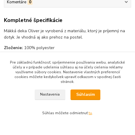
Komentáre
0
Kompletné špecifikácie
Mäkká deka Oliver je vyrobená z materiálu, ktorý je príjemný na
dotyk. Je vhodná aj ako prehoz na postel.
Zloženie:
100% polyester
Pre základnú funkčnosť, spríjemnenie používania webu, analytické
účely a v prípade udelenia súhlasu aj na účely cielenia reklamy
využívame súbory cookies. Nastavenie vlastných preferencií
Tovar zaradený v kategóriách
cookies môžete kedykoľvek upraviť odkazom v spodnej časti
stránok.
Luxusné deky
Súhlasím
Nastavenia
Súhlas môžete odmietnuť
tu
.
Obsah webovej stránky je možné používať len so súhlasom
majiteľa.