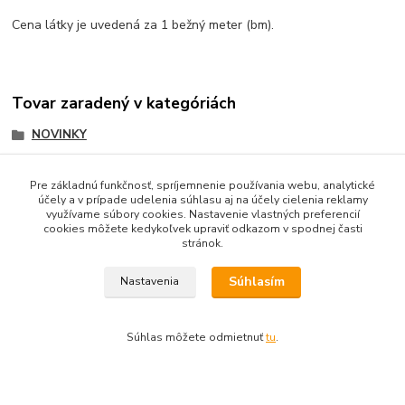
Cena látky je uvedená za 1 bežný meter (bm).
Tovar zaradený v kategóriách
NOVINKY
Látky
Pre základnú funkčnosť, spríjemnenie používania webu, analytické
Dekoračné látky
účely a v prípade udelenia súhlasu aj na účely cielenia reklamy
využívame súbory cookies. Nastavenie vlastných preferencií
cookies môžete kedykoľvek upraviť odkazom v spodnej časti
stránok.
Súhlasím
Obsah webovej stránky je možné používať len so súhlasom
Nastavenia
majiteľa.
Súhlas môžete odmietnuť
tu
.
Ochrana osobných údajov