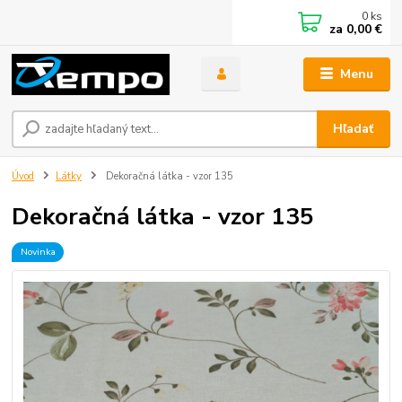
0
ks
za
0,00 €
Menu
Hľadať
Úvod
Látky
Dekoračná látka - vzor 135
Dekoračná látka - vzor 135
Novinka