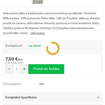
Dekoračná látka s kvetinovým vzorom na bielom podklade. Zloženie:
90% bavlna, 10% polyester Šírka látky: 140 cm Použitie: látku je vhodné
použiť na závesy, dekoratívne obliečky, prehozy a rôzne kreatívne účely
Údržba: prať na 40 stupňov žehliť pri 110 stupňov nepoužívať pracie
prostriedky s bieli...
celý popis
Dostupnosť
na sklade
7,50 €
/
bm
6,10 €
bez DPH
Pridať do košíka
Číslo produktu:
660
Kompletné špecifikácie