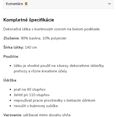
Komentáre
0
Kompletné špecifikácie
Dekoračná látka s kvetinovým vzorom na bielom podklade.
Zloženie
: 90% bavlna, 10% polyester
Šírka látky:
140 cm
Použitie
:
látku je vhodné použiť na závesy, dekoratívne obliečky,
prehozy a rôzne kreatívne účely
Údržba
:
prať na 40 stupňov
žehliť pri 110 stupňov
nepoužívať pracie prostriedky s bieliacim účinkom
nesušiť v bubnovej sušičke
Varovanie
: udržiavať mimo dosahu ohňa