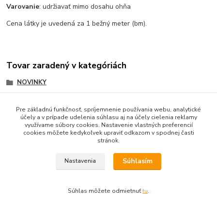
Varovanie
: udržiavať mimo dosahu ohňa
Cena látky je uvedená za 1 bežný meter (bm).
Tovar zaradený v kategóriách
NOVINKY
Látky
Pre základnú funkčnosť, spríjemnenie používania webu, analytické
Dekoračné látky
účely a v prípade udelenia súhlasu aj na účely cielenia reklamy
využívame súbory cookies. Nastavenie vlastných preferencií
cookies môžete kedykoľvek upraviť odkazom v spodnej časti
stránok.
Súhlasím
Obsah webovej stránky je možné používať len so súhlasom
Nastavenia
majiteľa.
Súhlas môžete odmietnuť
tu
.
Ochrana osobných údajov