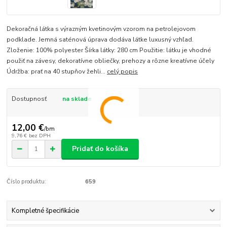
Dekoračná látka s výrazným kvetinovým vzorom na petrolejovom
podklade. Jemná saténová úprava dodáva látke luxusný vzhľad.
Zloženie: 100% polyester Šírka látky: 280 cm Použitie: látku je vhodné
použiť na závesy, dekoratívne obliečky, prehozy a rôzne kreatívne účely
Údržba: prať na 40 stupňov žehli...
celý popis
Dostupnosť
na sklade
12,00 €
/
bm
9,76 €
bez DPH
Pridať do košíka
Číslo produktu:
659
Kompletné špecifikácie