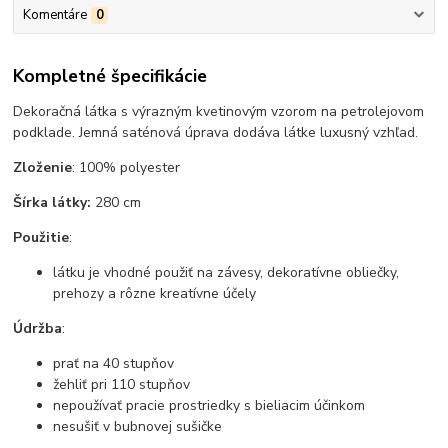
Komentáre
0
Kompletné špecifikácie
Dekoračná látka s výrazným kvetinovým vzorom na petrolejovom
podklade. Jemná saténová úprava dodáva látke luxusný vzhľad.
Zloženie
: 100% polyester
Šírka látky:
280 cm
Použitie
:
látku je vhodné použiť na závesy, dekoratívne obliečky,
prehozy a rôzne kreatívne účely
Údržba
:
prať na 40 stupňov
žehliť pri 110 stupňov
nepoužívať pracie prostriedky s bieliacim účinkom
nesušiť v bubnovej sušičke