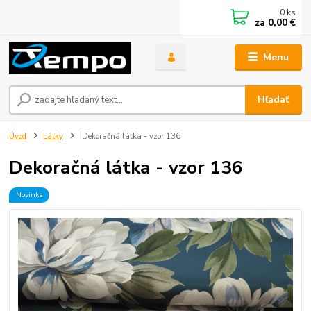
0
ks
za
0,00 €
Menu
Hľadať
Úvod
Látky
Dekoračná látka - vzor 136
Dekoračná látka - vzor 136
Novinka