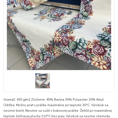
Gramáž: 435 g/m2 Zloženie: 45% Bavlna 35% Polyester 20% Akryl
Údržba: Možno prať v práčke maximálne pri teplote 30°C. Výrobok sa
nesmie bieliť. Nesmie sa sušiť v bubnovej práčke. Žehliť pri maximálnej
teplote žehliacej plochy 110°C bez pary. Výrobok sa nesmie chemicky