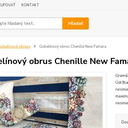
KUPOVAŤ
KONTAKT
Hľadať
obelínové obrusy
Gobelínový obrus Chenille New Famara
línový obrus Chenille New Fam
Gramáž
Údržba
nesmie 
maximá
nesmie
Dos