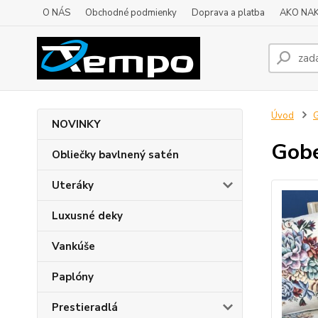
O NÁS
Obchodné podmienky
Doprava a platba
AKO NA
Úvod
G
NOVINKY
Gobe
Obliečky bavlnený satén
Uteráky
Luxusné deky
Vankúše
Paplóny
Prestieradlá