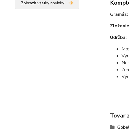
Komple
Zobraziť všetky novinky
Gramáž:
Zloženie
Údržba:
Mož
Výr
Nes
Žeh
Výr
Tovar 
Gobel