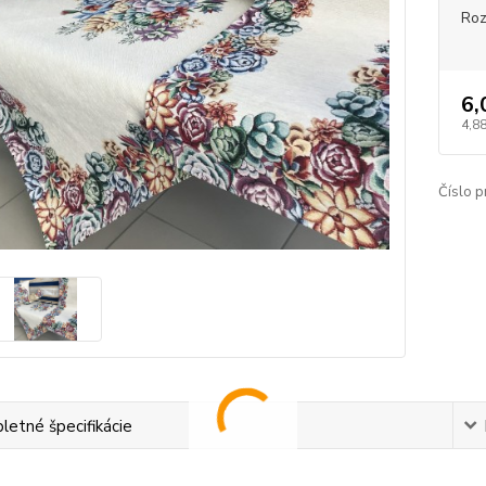
Ro
6,
4,88
Číslo p
etné špecifikácie