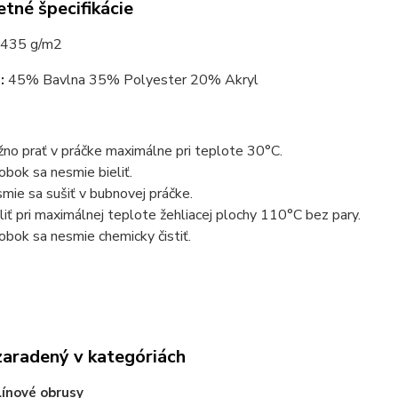
tné špecifikácie
435 g/m2
:
45% Bavlna 35% Polyester 20% Akryl
no prať v práčke maximálne pri teplote 30°C.
obok sa nesmie bieliť.
mie sa sušiť v bubnovej práčke.
liť pri maximálnej teplote žehliacej plochy 110°C bez pary.
obok sa nesmie chemicky čistiť.
zaradený v kategóriách
ínové obrusy