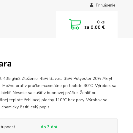
Prihlásenie
0
ks
za
0,00 €
ara
: 435 g/m2 Zloženie: 45% Bavlna 35% Polyester 20% Akryl
: Možno prať v práčke maximálne pri teplote 30°C. Výrobok sa
bieliť. Nesmie sa sušiť v bubnovej práčke. Žehliť pri
lnej teplote žehliacej plochy 110°C bez pary. Výrobok sa
 chemicky čistiť.
celý popis
tupnosť
do 3 dní