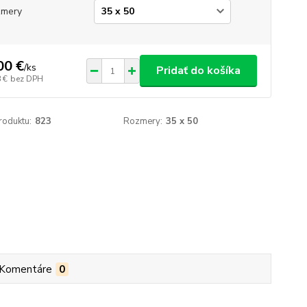
zmery
00 €
/
ks
Pridať do košíka
 €
bez DPH
roduktu:
823
Rozmery:
35 x 50
Komentáre
0