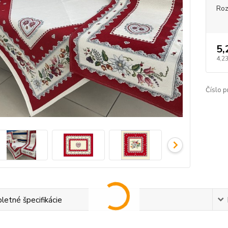
Ro
5,
4,23
Číslo p
etné špecifikácie