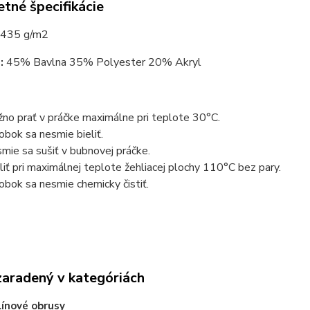
tné špecifikácie
435 g/m2
:
45% Bavlna 35% Polyester 20% Akryl
no prať v práčke maximálne pri teplote 30°C.
obok sa nesmie bieliť.
mie sa sušiť v bubnovej práčke.
liť pri maximálnej teplote žehliacej plochy 110°C bez pary.
obok sa nesmie chemicky čistiť.
zaradený v kategóriách
ínové obrusy