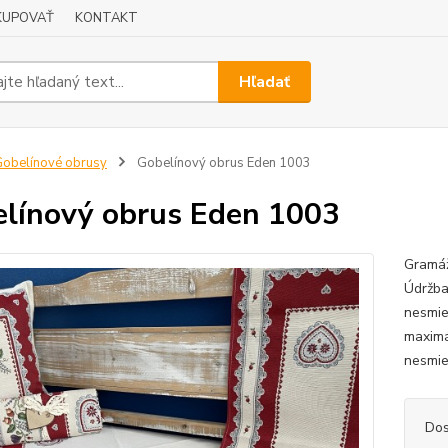
KUPOVAŤ
KONTAKT
Hľadať
obelínové obrusy
Gobelínový obrus Eden 1003
línový obrus Eden 1003
Gramáž
Údržba
nesmie 
maximá
nesmie
Dos