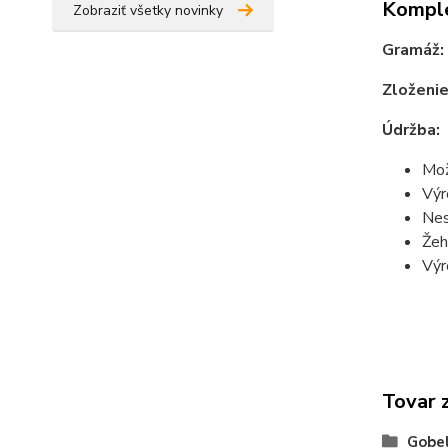
Komple
Zobraziť všetky novinky
Gramáž:
Zloženie
Údržba:
Mož
Výr
Nes
Žeh
Výr
Tovar 
Gobel