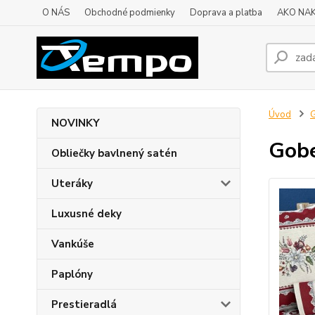
O NÁS
Obchodné podmienky
Doprava a platba
AKO NA
Úvod
G
NOVINKY
Gobe
Obliečky bavlnený satén
Uteráky
Luxusné deky
Vankúše
Paplóny
Prestieradlá