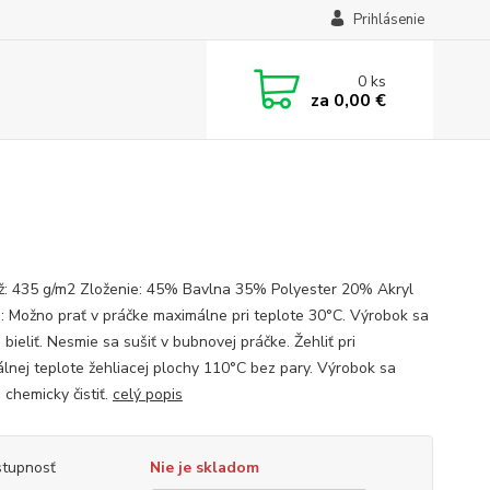
Prihlásenie
0
ks
za
0,00 €
: 435 g/m2 Zloženie: 45% Bavlna 35% Polyester 20% Akryl
: Možno prať v práčke maximálne pri teplote 30°C. Výrobok sa
bieliť. Nesmie sa sušiť v bubnovej práčke. Žehliť pri
lnej teplote žehliacej plochy 110°C bez pary. Výrobok sa
 chemicky čistiť.
celý popis
tupnosť
Nie je skladom