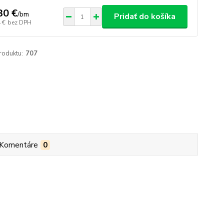
30 €
/
bm
Pridať do košíka
 €
bez DPH
roduktu:
707
Komentáre
0