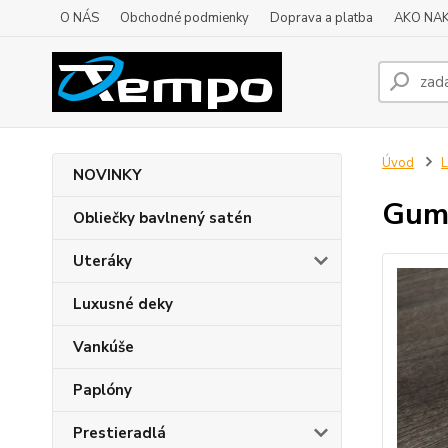
O NÁS
Obchodné podmienky
Doprava a platba
AKO NA
Úvod
L
NOVINKY
Gum
Obliečky bavlnený satén
Uteráky
Luxusné deky
Vankúše
Paplóny
Prestieradlá