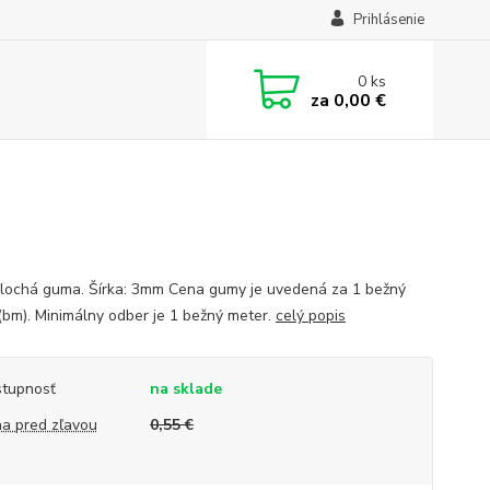
Prihlásenie
0
ks
za
0,00 €
plochá guma. Šírka: 3mm Cena gumy je uvedená za 1 bežný
(bm). Minimálny odber je 1 bežný meter.
celý popis
tupnosť
na sklade
a pred zľavou
0,55 €