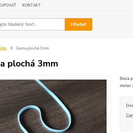
KUPOVAŤ
KONTAKT
Hľadať
átky
Guma plochá 3mm
a plochá 3mm
Biela 
meter 
Dos
Cen