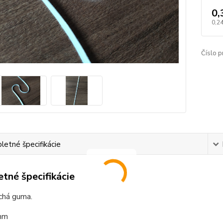
0,
0,24
Číslo p
etné špecifikácie
tné špecifikácie
chá guma.
mm