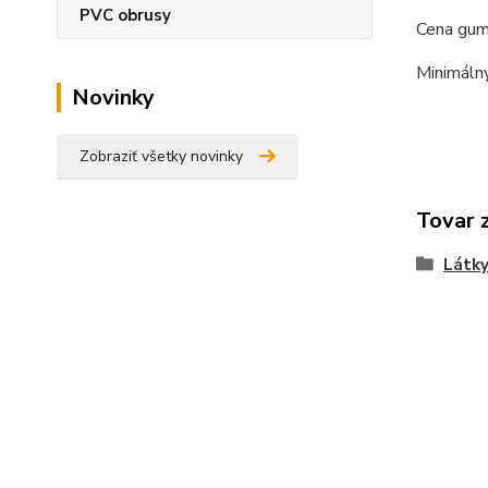
PVC obrusy
Cena gum
Minimálny
Novinky
Zobraziť všetky novinky
Tovar 
Látk