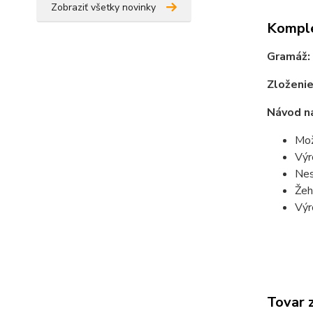
Zobraziť všetky novinky
Komple
Gramáž:
Zloženie
Návod na
Mož
Výr
Nes
Žeh
Výr
Tovar 