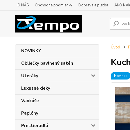
O NÁS
Obchodné podmienky
Doprava a platba
AKO NA
Úvod
P
NOVINKY
Kuch
Obliečky bavlnený satén
Uteráky
Novinka
Luxusné deky
Vankúše
Paplóny
Prestieradlá