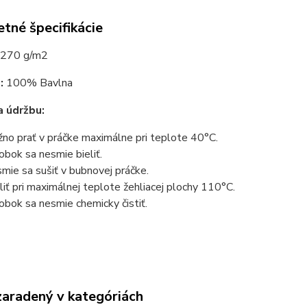
tné špecifikácie
270 g/m2
:
100% Bavlna
 údržbu:
no prať v práčke maximálne pri teplote 40°C.
obok sa nesmie bieliť.
mie sa sušiť v bubnovej práčke.
liť pri maximálnej teplote žehliacej plochy 110°C.
obok sa nesmie chemicky čistiť.
zaradený v kategóriách