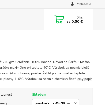
Prihlásenie
0
ks
za
0,00 €
: 270 g/m2 Zloženie: 100% Bavlna Návod na údržbu: Možno
 práčke maximálne pri teplote 40°C. Výrobok sa nesmie bieliť.
 sa sušiť v bubnovej práčke. Žehliť pri maximálnej teplote
cej plochy 110°C. Výrobok sa nesmie chemicky čistiť.
celý popis
tupnosť
Skladom
zmery