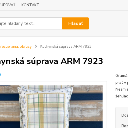
KUPOVAŤ
KONTAKT
Hľadať
restierania, obrusy
Kuchynská súprava ARM 7923
ynská súprava ARM 7923
Gramáž
prať v
Nesmie
žehlia
Dos
Ro