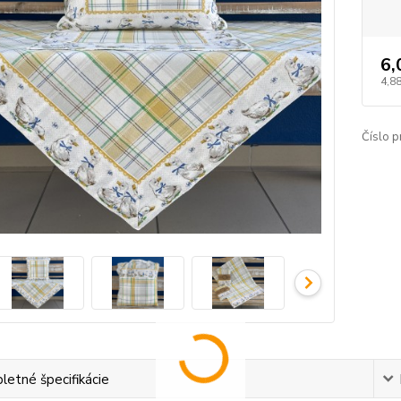
6,
4,88
Číslo p
etné špecifikácie