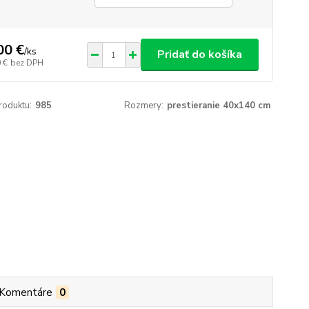
00 €
/
ks
Pridať do košíka
 €
bez DPH
roduktu:
985
Rozmery:
prestieranie 40x140 cm
Komentáre
0