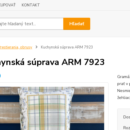
KUPOVAŤ
KONTAKT
Hľadať
restierania, obrusy
Kuchynská súprava ARM 7923
ynská súprava ARM 7923
Gramáž
prať v
Nesmie
žehlia
Dos
Ro