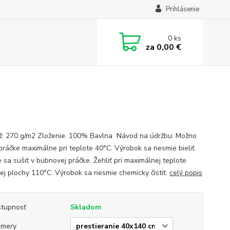
Prihlásenie
0
ks
za
0,00 €
: 270 g/m2 Zloženie: 100% Bavlna Návod na údržbu: Možno
 práčke maximálne pri teplote 40°C. Výrobok sa nesmie bieliť.
 sa sušiť v bubnovej práčke. Žehliť pri maximálnej teplote
cej plochy 110°C. Výrobok sa nesmie chemicky čistiť.
celý popis
tupnosť
Skladom
zmery