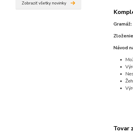
Zobraziť všetky novinky
Komple
Gramáž:
Zloženie
Návod na
Mož
Výr
Nes
Žeh
Výr
Tovar 