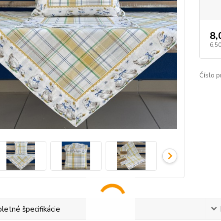
8,
6,50
Číslo p
etné špecifikácie