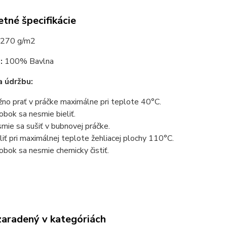
tné špecifikácie
270 g/m2
:
100% Bavlna
 údržbu:
no prať v práčke maximálne pri teplote 40°C.
obok sa nesmie bieliť.
mie sa sušiť v bubnovej práčke.
liť pri maximálnej teplote žehliacej plochy 110°C.
obok sa nesmie chemicky čistiť.
zaradený v kategóriách