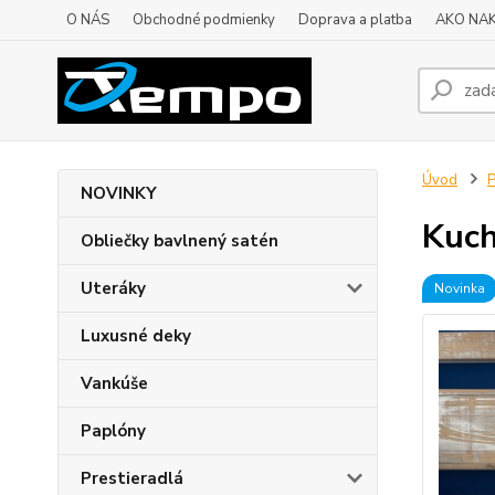
O NÁS
Obchodné podmienky
Doprava a platba
AKO NA
Úvod
P
NOVINKY
Kuch
Obliečky bavlnený satén
Uteráky
Novinka
Luxusné deky
Vankúše
Paplóny
Prestieradlá