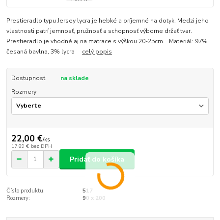
Prestieradlo typu Jersey lycra je hebké a príjemné na dotyk. Medzi jeho
vlastnosti patrí jemnosť, pružnosť a schopnosť výborne držať tvar.
Prestieradlo je vhodné aj na matrace s výškou 20-25cm. Materiál: 97%
česaná bavlna, 3% lycra
celý popis
Dostupnosť
na sklade
Rozmery
22,00 €
/
ks
17,89 €
bez DPH
Pridať do košíka
Číslo produktu:
517
Rozmery:
90 x 200