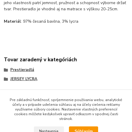
jeho vlastnosti patrí jemnosť, pružnosť a schopnosť výborne držať
tvar. Prestieradlo je vhodné aj na matrace s výškou 20-25cm.
Materiál
: 97% česaná bavlna, 3% lycra
Tovar zaradený v kategóriách
Prestieradlá
JERSEY LYCRA
Pre základnú funkčnosť, spríjemnenie používania webu, analytické
účely a v prípade udelenia súhlasu aj na účely cielenia reklamy
Obsah webovej stránky je možné používať len so súhlasom
využívame súbory cookies. Nastavenie vlastných preferencií
majiteľa.
cookies môžete kedykoľvek upraviť odkazom v spodnej časti
stránok.
Súhlasím
Nastavenia
Ochrana osobných údajov