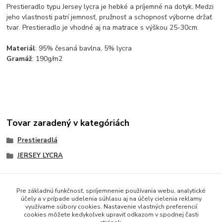
Prestieradlo typu Jersey lycra je hebké a príjemné na dotyk. Medzi
jeho vlastnosti patrí jemnosť, pružnosť a schopnosť výborne držať
tvar. Prestieradlo je vhodné aj na matrace s výškou 25-30cm.
Materiál
: 95% česaná bavlna, 5% lycra
Gramáž
: 190g/m2
Tovar zaradený v kategóriách
Prestieradlá
JERSEY LYCRA
Pre základnú funkčnosť, spríjemnenie používania webu, analytické
účely a v prípade udelenia súhlasu aj na účely cielenia reklamy
Obsah webovej stránky je možné používať len so súhlasom
využívame súbory cookies. Nastavenie vlastných preferencií
majiteľa.
cookies môžete kedykoľvek upraviť odkazom v spodnej časti