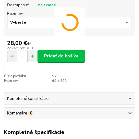
Dostupnosť
na sklade
Rozmery
28,00 €
/
ks
22,76 €
bez DPH
Pridať do košíka
Číslo produktu:
525
Rozmery:
90 x 200
Kompletné špecifikácie
Komentáre
0
Kompletné špecifikácie