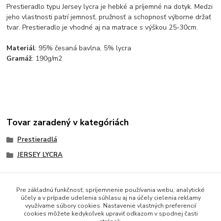
Prestieradlo typu Jersey lycra je hebké a príjemné na dotyk. Medzi
jeho vlastnosti patrí jemnosť, pružnosť a schopnosť výborne držať
tvar. Prestieradlo je vhodné aj na matrace s výškou 25-30cm.
Materiál
: 95% česaná bavlna, 5% lycra
Gramáž
: 190g/m2
Tovar zaradený v kategóriách
Prestieradlá
JERSEY LYCRA
Pre základnú funkčnosť, spríjemnenie používania webu, analytické
účely a v prípade udelenia súhlasu aj na účely cielenia reklamy
Obsah webovej stránky je možné používať len so súhlasom
využívame súbory cookies. Nastavenie vlastných preferencií
majiteľa.
cookies môžete kedykoľvek upraviť odkazom v spodnej časti