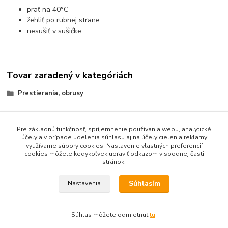
prať na 40°C
žehliť po rubnej strane
nesušiť v sušičke
Tovar zaradený v kategóriách
Prestierania, obrusy
Pre základnú funkčnosť, spríjemnenie používania webu, analytické
účely a v prípade udelenia súhlasu aj na účely cielenia reklamy
Obsah webovej stránky je možné používať len so súhlasom
využívame súbory cookies. Nastavenie vlastných preferencií
majiteľa.
cookies môžete kedykoľvek upraviť odkazom v spodnej časti
stránok.
Súhlasím
Nastavenia
Ochrana osobných údajov
Súhlas môžete odmietnuť
tu
.
Vytvorené na
Eshop-rychlo.sk