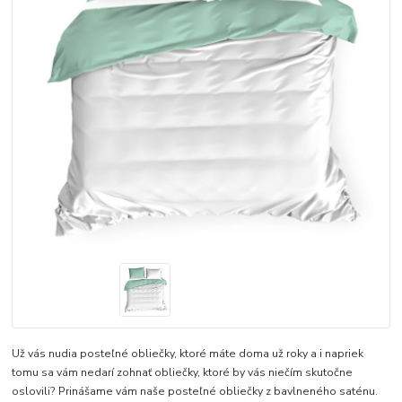
Už vás nudia posteľné obliečky, ktoré máte doma už roky a i napriek
tomu sa vám nedarí zohnať obliečky, ktoré by vás niečím skutočne
oslovili? Prinášame vám naše posteľné obliečky z bavlneného saténu.