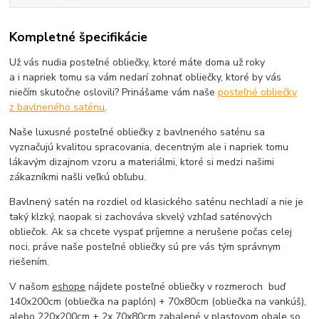
Kompletné špecifikácie
Už vás nudia posteľné obliečky, ktoré máte doma už roky
a i napriek tomu sa vám nedarí zohnať obliečky, ktoré by vás
niečím skutočne oslovili? Prinášame vám naše
posteľné obliečky
z bavlneného saténu
.
Naše luxusné posteľné obliečky z bavlneného saténu sa
vyznačujú kvalitou spracovania, decentným ale i napriek tomu
lákavým dizajnom vzoru a materiálmi, ktoré si medzi našimi
zákazníkmi našli veľkú obľubu.
Bavlnený satén na rozdiel od klasického saténu nechladí a nie je
taký klzký, naopak si zachováva skvelý vzhľad saténových
obliečok. Ak sa chcete vyspať príjemne a nerušene počas celej
noci, práve naše posteľné obliečky sú pre vás tým správnym
riešením.
V našom
eshope
nájdete posteľné obliečky v rozmeroch buď
140x200cm (obliečka na paplón) + 70x80cm (obliečka na vankúš),
alebo 220x200cm + 2x 70x80cm zabalené v plastovom obale so