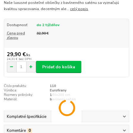
Naše luxusné posteľné obliečky z bavlneného saténu sa vyznačujú
kvalitou spracovania, decentným ale...
celý popis
Dostupnosť
do 2 týždňov
Cena pred
32,90 €
zľavou
29,90 €
/
ks
24,31 €
bez DPH
Pridať do košíka
Číslo produktu:
110
Výrobca:
Eurofirany
Rozmery prikrývky:
140x200 cm
Materiál:
bavlnený satén
Kompletné špecifikácie
Komentáre
0