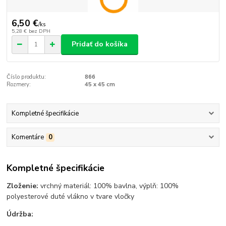
6,50 €
/
ks
5,28 €
bez DPH
Pridať do košíka
Číslo produktu:
866
Rozmery:
45 x 45 cm
Kompletné špecifikácie
Komentáre
0
Kompletné špecifikácie
Zloženie:
vrchný materiál: 100% bavlna, výplň: 100%
polyesterové duté vlákno v tvare vločky
Údržba: