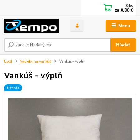
0
ks
za
0,00 €
Menu
Hľadať
Úvod
Návleky na vankúš
Vankúš - výplň
Vankúš - výplň
Novinka