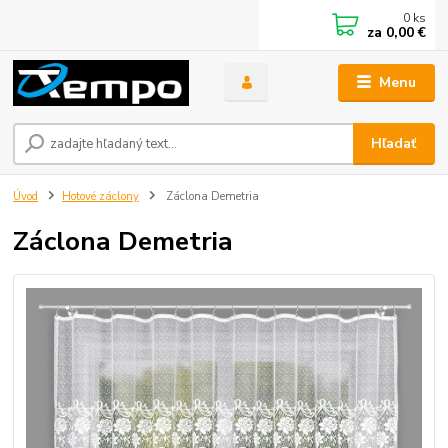
0
ks
za
0,00 €
Menu
Hľadať
Úvod
Hotové záclony
Záclona Demetria
Záclona Demetria