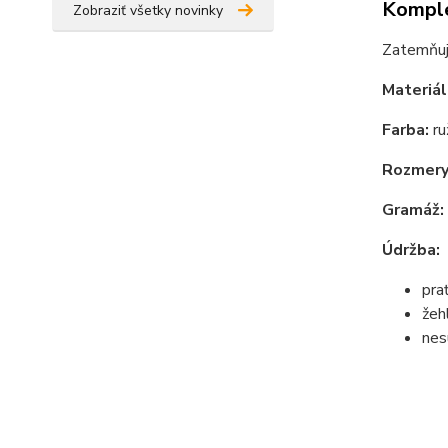
Komple
Zobraziť všetky novinky
Zatemňujú
Materiál
Farba:
ru
Rozmery
Gramáž:
Údržba:
pra
žeh
nes