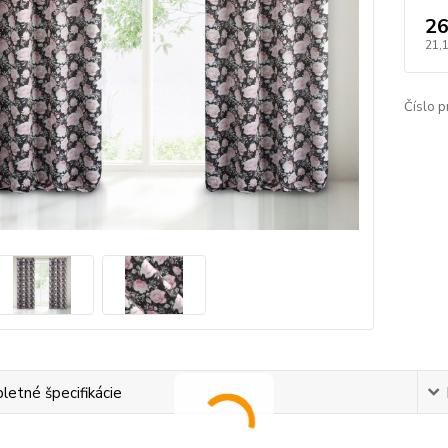
26
21,
Číslo p
etné špecifikácie