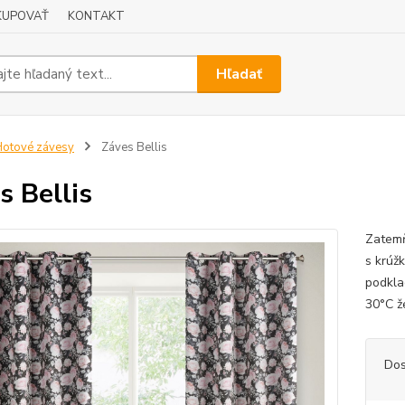
KUPOVAŤ
KONTAKT
Hľadať
otové závesy
Záves Bellis
s Bellis
Zatemň
s krúž
podkla
30°C ž
Dos