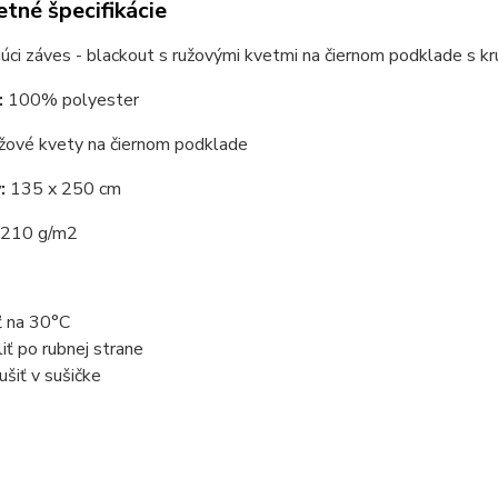
tné špecifikácie
ci záves - blackout s ružovými kvetmi na čiernom podklade s kr
:
100% polyester
žové kvety na čiernom podklade
:
135 x 250 cm
210 g/m2
ť na 30°C
liť po rubnej strane
ušiť v sušičke