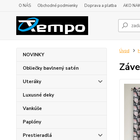
O NÁS
Obchodné podmienky
Doprava a platba
AKO NA
Úvod
H
NOVINKY
Záve
Obliečky bavlnený satén
Uteráky
Luxusné deky
Vankúše
Paplóny
Prestieradlá