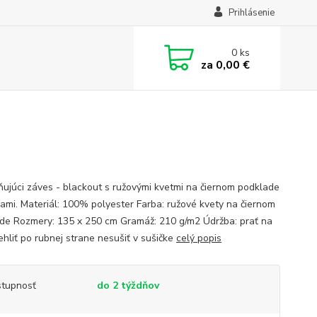
Prihlásenie
0
ks
za
0,00 €
ujúci záves - blackout s ružovými kvetmi na čiernom podklade
kami. Materiál: 100% polyester Farba: ružové kvety na čiernom
de Rozmery: 135 x 250 cm Gramáž: 210 g/m2 Údržba: prať na
ehliť po rubnej strane nesušiť v sušičke
celý popis
tupnosť
do 2 týždňov