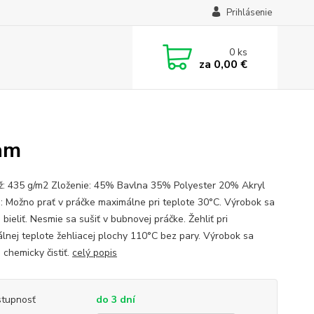
Prihlásenie
0
ks
za
0,00 €
eam
: 435 g/m2 Zloženie: 45% Bavlna 35% Polyester 20% Akryl
: Možno prať v práčke maximálne pri teplote 30°C. Výrobok sa
bieliť. Nesmie sa sušiť v bubnovej práčke. Žehliť pri
lnej teplote žehliacej plochy 110°C bez pary. Výrobok sa
 chemicky čistiť.
celý popis
tupnosť
do 3 dní