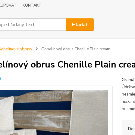
KUPOVAŤ
KONTAKT
Hľadať
obelínové obrusy
Gobelínový obrus Chenille Plain cream
línový obrus Chenille Plain cr
Gramáž
Údržba
nesmie 
maximá
nesmie
Dos