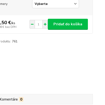
zmery
,50 €
/
ks
Pridať do košíka
98 €
bez DPH
roduktu:
761
Komentáre
0