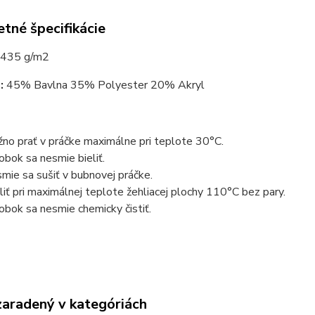
tné špecifikácie
435 g/m2
:
45% Bavlna 35% Polyester 20% Akryl
no prať v práčke maximálne pri teplote 30°C.
obok sa nesmie bieliť.
mie sa sušiť v bubnovej práčke.
liť pri maximálnej teplote žehliacej plochy 110°C bez pary.
obok sa nesmie chemicky čistiť.
zaradený v kategóriách