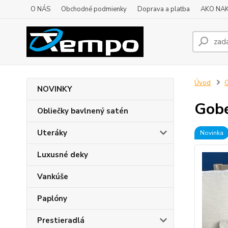
O NÁS
Obchodné podmienky
Doprava a platba
AKO NA
Úvod
G
NOVINKY
Gobe
Obliečky bavlnený satén
Uteráky
Novinka
Luxusné deky
Vankúše
Paplóny
Prestieradlá