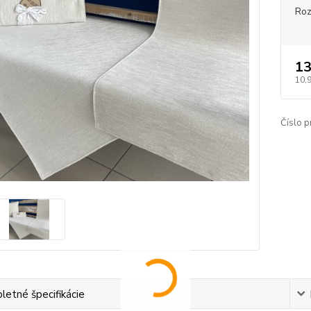
Ro
13
10,
Číslo p
etné špecifikácie