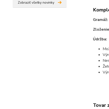
Zobraziť všetky novinky
Komple
Gramáž:
Zloženie
Údržba:
Mož
Výr
Nes
Žeh
Výr
Tovar 