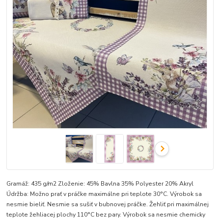
Gramáž: 435 g/m2 Zloženie: 45% Bavlna 35% Polyester 20% Akryl
Údržba: Možno prať v práčke maximálne pri teplote 30°C. Výrobok sa
nesmie bieliť. Nesmie sa sušiť v bubnovej práčke. Žehliť pri maximálnej
teplote žehliacej plochy 110°C bez pary. Výrobok sa nesmie chemicky