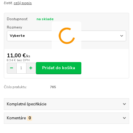
čistiť.
celý popis
Dostupnosť
na sklade
Rozmery
11,00 €
/
ks
8,94 €
bez DPH
Pridať do košíka
Číslo produktu:
765
Kompletné špecifikácie
Komentáre
0