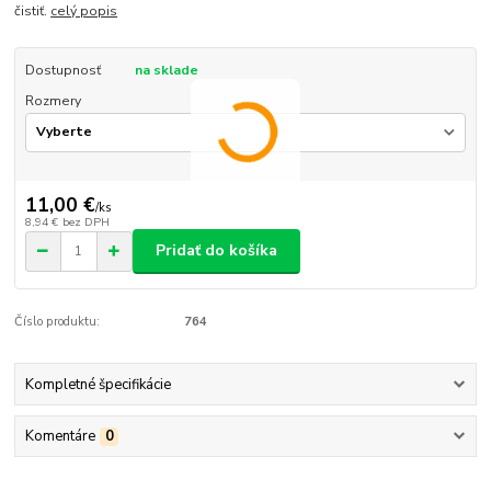
čistiť.
celý popis
Dostupnosť
na sklade
Rozmery
11,00 €
/
ks
8,94 €
bez DPH
Pridať do košíka
Číslo produktu:
764
Kompletné špecifikácie
Komentáre
0