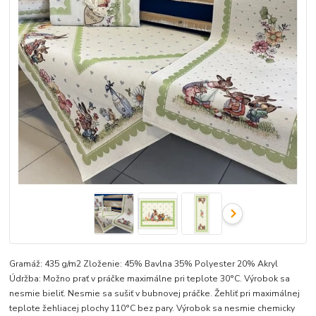
Gramáž: 435 g/m2 Zloženie: 45% Bavlna 35% Polyester 20% Akryl
Údržba: Možno prať v práčke maximálne pri teplote 30°C. Výrobok sa
nesmie bieliť. Nesmie sa sušiť v bubnovej práčke. Žehliť pri maximálnej
teplote žehliacej plochy 110°C bez pary. Výrobok sa nesmie chemicky